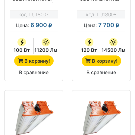
STREET 100М2/
STREET 120М2/
Д120
Д120
код:
LU18007
код:
LU18008
6 900
7 700
Цена:
Цена:
100 Вт
11200 Лм
120 Вт
14500 Лм
В корзину!
В корзину!
В сравнение
В сравнение