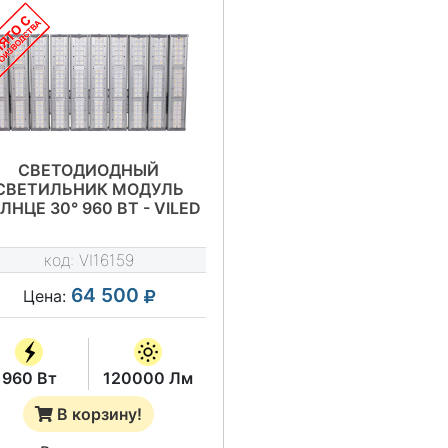
СВЕТОДИОДНЫЙ
СВЕТИЛЬНИК МОДУЛЬ
ЛНЦЕ 30° 960 ВТ - VILED
СС М4-О-Н-960-
530.1100.250-4-0-67
код:
VI16159
64 500
Цена:
960 Вт
120000 Лм
В корзину!