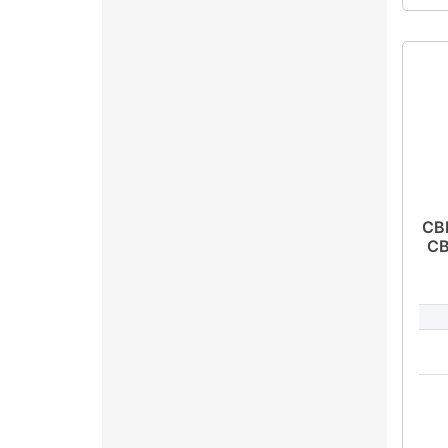
СВ
СВ