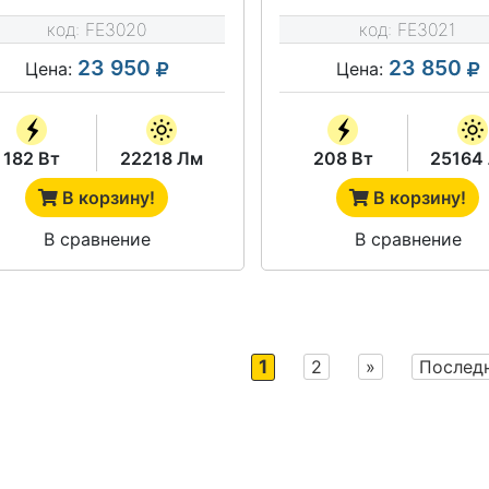
код:
FE3020
код:
FE3021
23 950
23 850
Цена:
Цена:
182 Вт
22218 Лм
208 Вт
25164
В корзину!
В корзину!
В сравнение
В сравнение
1
2
»
Послед