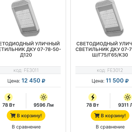
ЕТОДИОДНЫЙ УЛИЧНЫЙ
СВЕТОДИОДНЫЙ УЛИ
ЕТИЛЬНИК ДКУ 07-78-50-
СВЕТИЛЬНИК ДКУ 07-7
Д120
Ш/Г75/Г65/К30
код:
FE3011
код:
FE3012
12 450
11 500
Цена:
Цена:
78 Вт
9596 Лм
78 Вт
9311 
В корзину!
В корзину!
В сравнение
В сравнение