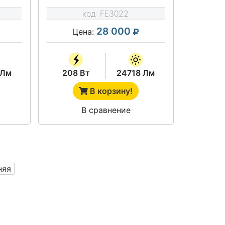
код:
FE3022
28 000
Цена:
 Лм
208 Вт
24718 Лм
В корзину!
В сравнение
няя