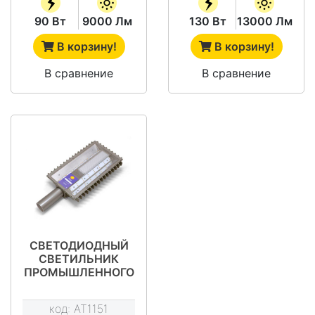
90 Вт
9000 Лм
130 Вт
13000 Лм
В корзину!
В корзину!
В сравнение
В сравнение
СВЕТОДИОДНЫЙ
СВЕТИЛЬНИК
ПРОМЫШЛЕННОГО
НАЗНАЧЕНИЯ АТ-
ДКУ-11-150-PFC
код:
AT1151
ТИП STREET