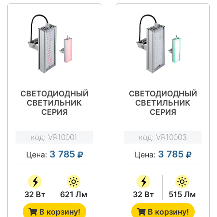
СВЕТОДИОДНЫЙ
СВЕТОДИОДНЫЙ
СВЕТИЛЬНИК
СВЕТИЛЬНИК
СЕРИЯ
СЕРИЯ
"АРХИТЕКТУРА"
"АРХИТЕКТУРА"
VRN-AR-32-GRK67-
VRN-AR-32-GGK67-
код:
VR10001
код:
VR10003
U
U
3 785
3 785
Цена:
Цена:
32 Вт
621 Лм
32 Вт
515 Лм
В корзину!
В корзину!