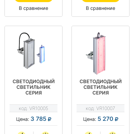
В сравнение
В сравнение
СВЕТОДИОДНЫЙ
СВЕТОДИОДНЫЙ
СВЕТИЛЬНИК
СВЕТИЛЬНИК
СЕРИЯ
СЕРИЯ
"АРХИТЕКТУРА"
"АРХИТЕКТУРА"
VRN-AR-32-GBK67-
VRN-AR15-32-
код:
VR10005
код:
VR10007
U
ARK67-U
3 785
5 270
Цена:
Цена: