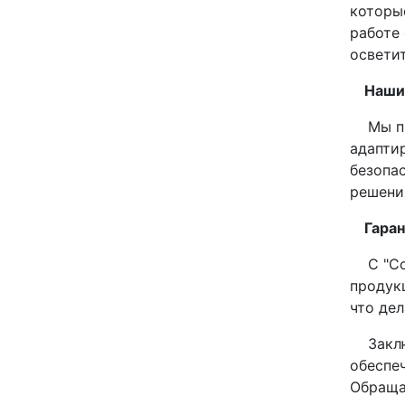
которы
работе
освети
Наши 
Мы пре
адапти
безопа
решени
Гарант
С "Сов
продук
что де
Заключ
обеспе
Обраща