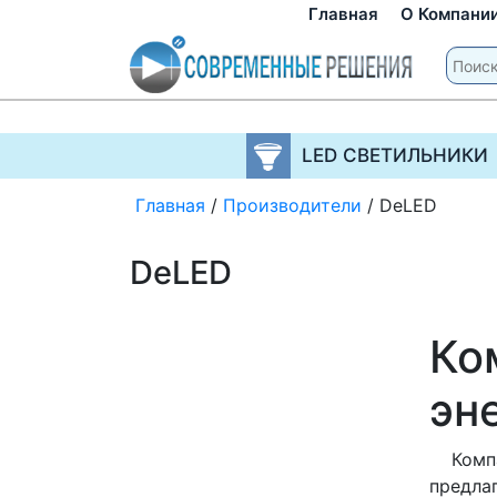
Главная
О Компани
LED СВЕТИЛЬНИКИ
Главная
/
Производители
/
DeLED
DeLED
Ко
эн
Компан
предла