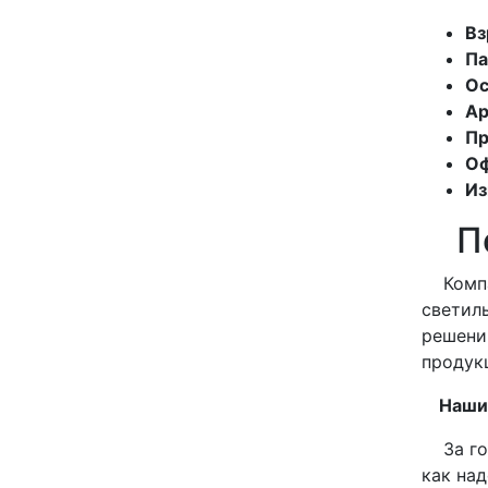
Вз
Па
Ос
Ар
Пр
Оф
Из
По
Компан
светил
решени
продук
Наши 
За год
как на